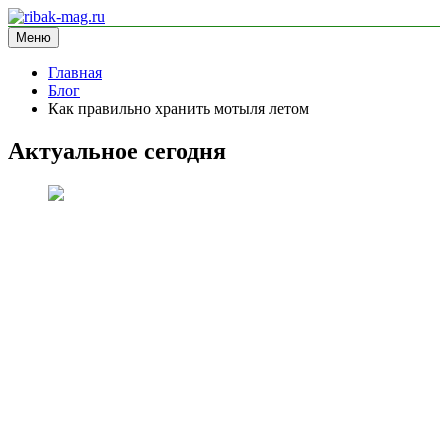
Перейти
к
Меню
ribak-mag.ru
блог про рыбалку
содержимому
Главная
Блог
Как правильно хранить мотыля летом
Актуальное сегодня