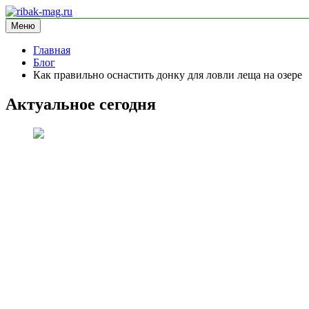
Перейти
к
Меню
ribak-mag.ru
блог про рыбалку
содержимому
Главная
Блог
Как правильно оснастить донку для ловли леща на озере
Актуальное сегодня