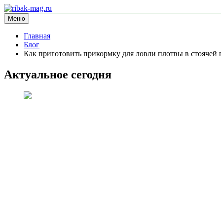
Перейти
к
Меню
ribak-mag.ru
блог про рыбалку
содержимому
Главная
Блог
Как приготовить прикормку для ловли плотвы в стоячей 
Актуальное сегодня