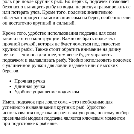
роль при ловле крупных рыб. Во-первых, подсачек позволяет
безопасно вытащить рыбу из воды, не рискуя травмировать ее
или потерять улов. Кроме того, подсачек значительно
облегчает процесс вытаскивания сома на берег, особенно если
он достаточно крупный и сильный.
Кроме того, удобство использования подсачка для сома
зависит от его конструкции. Важно выбрать подсачек с
прочной ручкой, которая не будет ломаться под тяжестью
крупной рыбы. Также стоит обратить внимание на длину
ручки — чем она длиннее, тем легче будет управлять
подсачком и вылавливать рыбу. Удобно использовать подсачек
с удлиненной ручкой для ловли издалека или с высоких
берегов.
Прочная ручка
Длинная ручка
Удобное управление подсачком
Иметь подсачок при ловле сома – это необходимо для
успешного вылавливания крупных рыб. Удобство
использования подсачка играет важную роль, поэтому выбор
правильной модели подсачка является ключевым моментом
при подготовке к рыбалке.