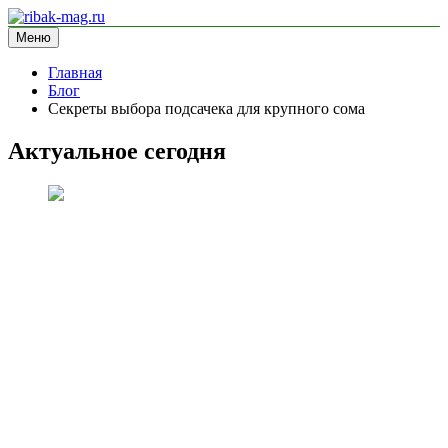
Перейти
к
Меню
ribak-mag.ru
блог про рыбалку
содержимому
Главная
Блог
Секреты выбора подсачека для крупного сома
Актуальное сегодня