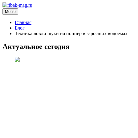
Перейти
к
Меню
ribak-mag.ru
блог про рыбалку
содержимому
Главная
Блог
Техника ловли щуки на поппер в заросших водоемах
Актуальное сегодня