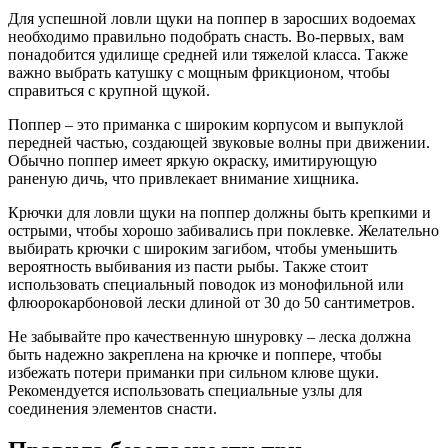
Для успешной ловли щуки на поппер в заросших водоемах
необходимо правильно подобрать снасть. Во-первых, вам
понадобится удилище средней или тяжелой класса. Также
важно выбрать катушку с мощным фрикционом, чтобы
справиться с крупной щукой.
Поппер – это приманка с широким корпусом и выпуклой
передней частью, создающей звуковые волны при движении.
Обычно поппер имеет яркую окраску, имитирующую
раненую дичь, что привлекает внимание хищника.
Крючки для ловли щуки на поппер должны быть крепкими и
острыми, чтобы хорошо забивались при поклевке. Желательно
выбирать крючки с широким загибом, чтобы уменьшить
вероятность выбивания из пасти рыбы. Также стоит
использовать специальный поводок из монофильной или
флюорокарбоновой лески длиной от 30 до 50 сантиметров.
Не забывайте про качественную шнуровку – леска должна
быть надежно закреплена на крючке и поппере, чтобы
избежать потери приманки при сильном клюве щуки.
Рекомендуется использовать специальные узлы для
соединения элементов снасти.