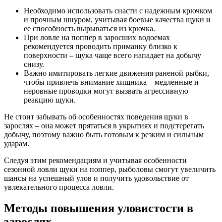
Необходимо использовать снасти с надежным крючком
и прочным шнуром, учитывая боевые качества щуки и
ее способность вырываться из крючка.
При ловле на поппер в заросших водоемах
рекомендуется проводить приманку близко к
поверхности – щука чаще всего нападает на добычу
снизу.
Важно имитировать легкие движения раненой рыбки,
чтобы привлечь внимание хищника – медленные и
неровные проводки могут вызвать агрессивную
реакцию щуки.
Не стоит забывать об особенностях поведения щуки в
зарослях – она может прятаться в укрытиях и подстерегать
добычу, поэтому важно быть готовым к резким и сильным
ударам.
Следуя этим рекомендациям и учитывая особенности
сезонной ловли щуки на поппер, рыболовы смогут увеличить
шансы на успешный улов и получить удовольствие от
увлекательного процесса ловли.
Методы повышения уловистости в
зарослях