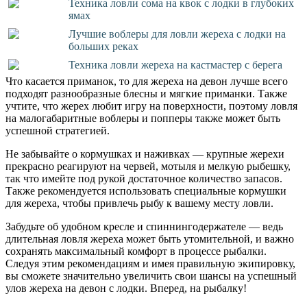
Техника ловли сома на квок с лодки в глубоких
ямах
Лучшие воблеры для ловли жереха с лодки на
больших реках
Техника ловли жереха на кастмастер с берега
Что касается приманок, то для жереха на девон лучше всего
подходят разнообразные блесны и мягкие приманки. Также
учтите, что жерех любит игру на поверхности, поэтому ловля
на малогабаритные воблеры и попперы также может быть
успешной стратегией.
Не забывайте о кормушках и наживках — крупные жерехи
прекрасно реагируют на червей, мотыля и мелкую рыбешку,
так что имейте под рукой достаточное количество запасов.
Также рекомендуется использовать специальные кормушки
для жереха, чтобы привлечь рыбу к вашему месту ловли.
Забудьте об удобном кресле и спиннингодержателе — ведь
длительная ловля жереха может быть утомительной, и важно
сохранять максимальный комфорт в процессе рыбалки.
Следуя этим рекомендациям и имея правильную экипировку,
вы сможете значительно увеличить свои шансы на успешный
улов жереха на девон с лодки. Вперед, на рыбалку!