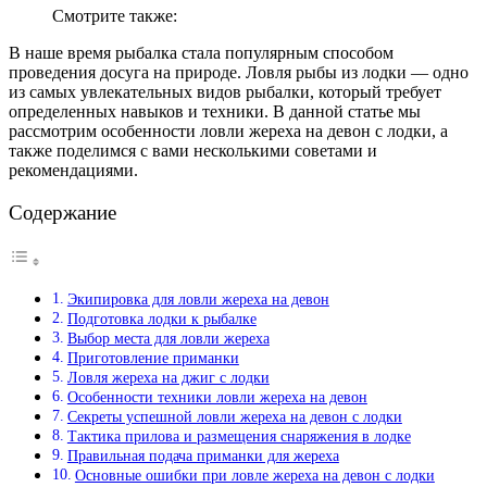
Смотрите также:
В наше время рыбалка стала популярным способом
проведения досуга на природе. Ловля рыбы из лодки — одно
из самых увлекательных видов рыбалки, который требует
определенных навыков и техники. В данной статье мы
рассмотрим особенности ловли жереха на девон с лодки, а
также поделимся с вами несколькими советами и
рекомендациями.
Содержание
Экипировка для ловли жереха на девон
Подготовка лодки к рыбалке
Выбор места для ловли жереха
Приготовление приманки
Ловля жереха на джиг с лодки
Особенности техники ловли жереха на девон
Секреты успешной ловли жереха на девон с лодки
Тактика прилова и размещения снаряжения в лодке
Правильная подача приманки для жереха
Основные ошибки при ловле жереха на девон с лодки