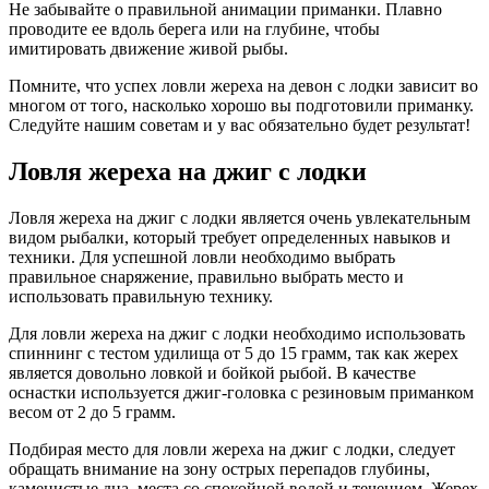
Не забывайте о правильной анимации приманки. Плавно
проводите ее вдоль берега или на глубине, чтобы
имитировать движение живой рыбы.
Помните, что успех ловли жереха на девон с лодки зависит во
многом от того, насколько хорошо вы подготовили приманку.
Следуйте нашим советам и у вас обязательно будет результат!
Ловля жереха на джиг с лодки
Ловля жереха на джиг с лодки является очень увлекательным
видом рыбалки, который требует определенных навыков и
техники. Для успешной ловли необходимо выбрать
правильное снаряжение, правильно выбрать место и
использовать правильную технику.
Для ловли жереха на джиг с лодки необходимо использовать
спиннинг с тестом удилища от 5 до 15 грамм, так как жерех
является довольно ловкой и бойкой рыбой. В качестве
оснастки используется джиг-головка с резиновым приманком
весом от 2 до 5 грамм.
Подбирая место для ловли жереха на джиг с лодки, следует
обращать внимание на зону острых перепадов глубины,
каменистые дна, места со спокойной водой и течением. Жерех