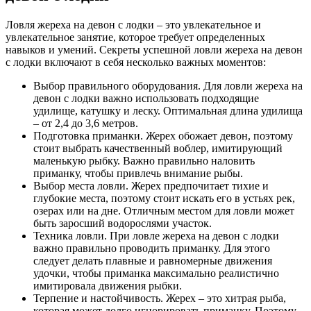
Ловля жереха на девон с лодки – это увлекательное и
увлекательное занятие, которое требует определенных
навыков и умений. Секреты успешной ловли жереха на девон
с лодки включают в себя несколько важных моментов:
Выбор правильного оборудования. Для ловли жереха на
девон с лодки важно использовать подходящие
удилище, катушку и леску. Оптимальная длина удилища
– от 2,4 до 3,6 метров.
Подготовка приманки. Жерех обожает девон, поэтому
стоит выбрать качественный воблер, имитирующий
маленькую рыбку. Важно правильно наловить
приманку, чтобы привлечь внимание рыбы.
Выбор места ловли. Жерех предпочитает тихие и
глубокие места, поэтому стоит искать его в устьях рек,
озерах или на дне. Отличным местом для ловли может
быть заросший водорослями участок.
Техника ловли. При ловле жереха на девон с лодки
важно правильно проводить приманку. Для этого
следует делать плавные и равномерные движения
удочки, чтобы приманка максимально реалистично
имитировала движения рыбки.
Терпение и настойчивость. Жерех – это хитрая рыба,
которая может долго игнорировать приманку. Поэтому