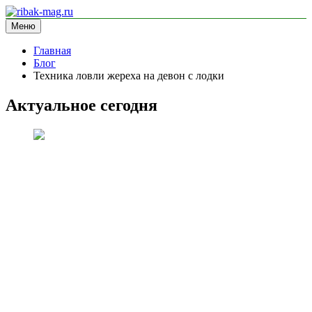
Перейти
к
Меню
ribak-mag.ru
блог про рыбалку
содержимому
Главная
Блог
Техника ловли жереха на девон с лодки
Актуальное сегодня