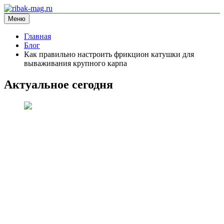
Перейти
к
Меню
ribak-mag.ru
блог про рыбалку
содержимому
Главная
Блог
Как правильно настроить фрикцион катушки для
вываживания крупного карпа
Актуальное сегодня