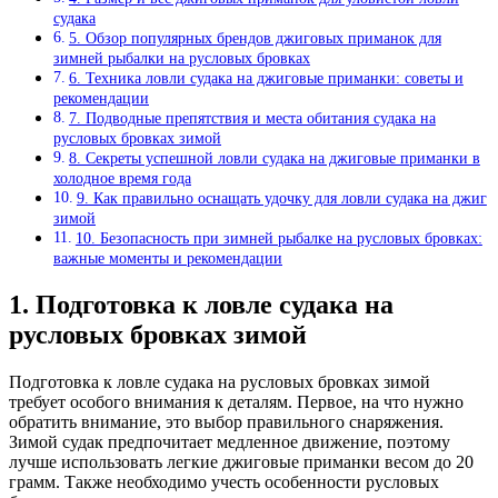
судака
5. Обзор популярных брендов джиговых приманок для
зимней рыбалки на русловых бровках
6. Техника ловли судака на джиговые приманки: советы и
рекомендации
7. Подводные препятствия и места обитания судака на
русловых бровках зимой
8. Секреты успешной ловли судака на джиговые приманки в
холодное время года
9. Как правильно оснащать удочку для ловли судака на джиг
зимой
10. Безопасность при зимней рыбалке на русловых бровках:
важные моменты и рекомендации
1. Подготовка к ловле судака на
русловых бровках зимой
Подготовка к ловле судака на русловых бровках зимой
требует особого внимания к деталям. Первое, на что нужно
обратить внимание, это выбор правильного снаряжения.
Зимой судак предпочитает медленное движение, поэтому
лучше использовать легкие джиговые приманки весом до 20
грамм. Также необходимо учесть особенности русловых