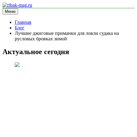
Перейти
к
Меню
ribak-mag.ru
блог про рыбалку
содержимому
Главная
Блог
Лучшие джиговые приманки для ловли судака на
русловых бровках зимой
Актуальное сегодня