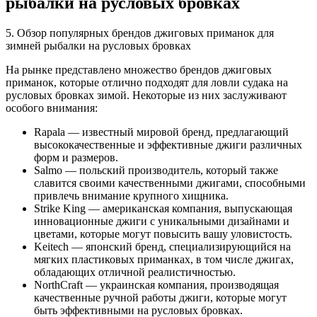
рыбалки на русловых бровках
5. Обзор популярных брендов джиговых приманок для
зимней рыбалки на русловых бровках
На рынке представлено множество брендов джиговых
приманок, которые отлично подходят для ловли судака на
русловых бровках зимой. Некоторые из них заслуживают
особого внимания:
Rapala — известный мировой бренд, предлагающий
высококачественные и эффективные джиги различных
форм и размеров.
Salmo — польский производитель, который также
славится своими качественными джигами, способными
привлечь внимание крупного хищника.
Strike King — американская компания, выпускающая
инновационные джиги с уникальными дизайнами и
цветами, которые могут повысить вашу уловистость.
Keitech — японский бренд, специализирующийся на
мягких пластиковых приманках, в том числе джигах,
обладающих отличной реалистичностью.
NorthCraft — украинская компания, производящая
качественные ручной работы джиги, которые могут
быть эффективными на русловых бровках.