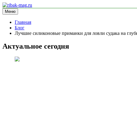
Перейти
к
Меню
ribak-mag.ru
блог про рыбалку
содержимому
Главная
Блог
Лучшие силиконовые приманки для ловли судака на глуб
Актуальное сегодня