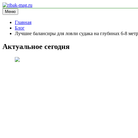
Перейти
к
Меню
ribak-mag.ru
блог про рыбалку
содержимому
Главная
Блог
Лучшие балансиры для ловли судака на глубинах 6-8 мет
Актуальное сегодня