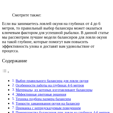
Смотрите также:
Если вы занимаетесь ловлей окуня на глубинах от 4 до 6
метров, то правильный выбор балансира может оказаться
ключевым фактором для успешной рыбалки. В данной статье
мы рассмотрим лучшие модели балансиров для ловли окуня
на такой глубине, которые помогут вам повысить
эффективность улова и доставят вам удовольствие от
процесса.
Содержание
Выбор правильного балансира для ловли окуня
Особенности работы на глубинах 4-6 метров
Материалы, из которых изготавливают балансиры
Эффективные цветовые решения
Техника подбора размера балансира
Тонкости заманивания окуня на балансир
Приманка с непредсказуемым поведением
Преимущества балансиров при ловле на глубинах 4-6 метров