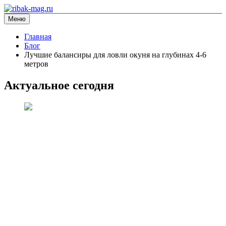
Перейти
к
Меню
ribak-mag.ru
блог про рыбалку
содержимому
Главная
Блог
Лучшие балансиры для ловли окуня на глубинах 4-6
метров
Актуальное сегодня