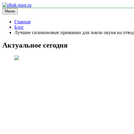
Перейти
к
Меню
ribak-mag.ru
блог про рыбалку
содержимому
Главная
Блог
Лучшие силиконовые приманки для ловли окуня на отво
Актуальное сегодня